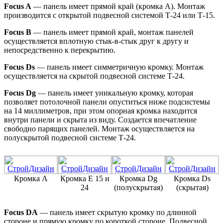
Focus A
— панель имеет прямой край (кромка А). Монтаж
производится с открытой подвесной системой Т-24 или Т-15.
Focus B
— панель имеет прямой край, монтаж панелей
осуществляется вплотную стык-в-стык друг к другу и
непосредственно к перекрытию.
Focus Ds
— панель имеет симметричную кромку. Монтаж
осуществляется на скрытой подвесной системе Т-24.
Focus Dg
— панель имеет уникальную кромку, которая
позволяет потолочной панели опуститься ниже подсистемы
на 14 миллиметров, при этом опорная кромка находится
внутри панели и скрыта из виду. Создается впечатление
свободно парящих панелей. Монтаж осуществляется на
полускрытой подвесной системе Т-24.
Кромка А
Кромка Е 15 и
Кромка Dg
Кромка Ds
24
(полускрытая)
(скрытая)
Focus DA
— панель имеет скрытую кромку по длинной
стороне и прямую кромку по короткой стороне. Подвесной