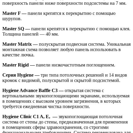
поверхность панели ниже поверхности подсистемы на 7 мм.
Master F —
панели крепятся к перекрытию с помощью
шурупов.
Master SQ —
панели крепятся к перекрытию с помощью клея.
Толщина панелей — 40 мм.
Master Matrix —
полускрытая подвесная система. Уникальная
монтажная схема позволяет любую панель использовать в
качестве лючка.
Master Rigid —
панели низкочастотным поглощением.
Серия Hygiene —
три типа потолочных решений и 14 видов
кромок с видимой, полускрытой и скрытой подсистемой.
Hygiene Advance Baffle C3 —
открытая система с
вертикальными звукопоглощающими экранами, используемая
в помещениях с высоким уровнем загрязнения, в которых
требуется ежедневная чистка поверхности.
Hygiene Clinic C1 A, E, —
звукопоглощающая потолочная
система от стены до стены, предназначенная для применения
в помещениях сферы здравоохранения, со строгими
функциональными требованиями. Система рекомендована для