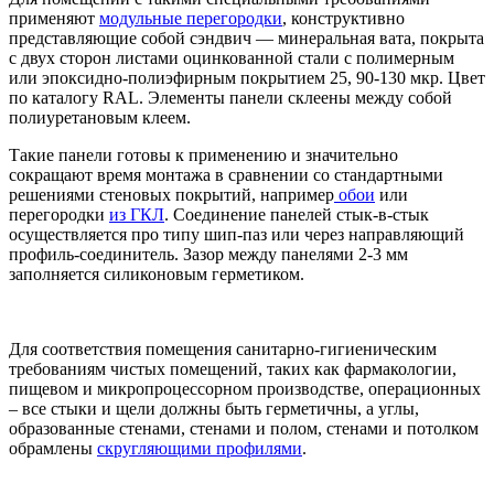
применяют
модульные перегородки
, конструктивно
представляющие собой сэндвич — минеральная вата, покрыта
с двух сторон листами оцинкованной стали с полимерным
или эпоксидно-полиэфирным покрытием 25, 90-130 мкр. Цвет
по каталогу RAL. Элементы панели склеены между собой
полиуретановым клеем.
Такие панели готовы к применению и значительно
сокращают время монтажа в сравнении со стандартными
решениями стеновых покрытий, например
обои
или
перегородки
из ГКЛ
. Соединение панелей стык-в-стык
осуществляется про типу шип-паз или через направляющий
профиль-соединитель. Зазор между панелями 2-3 мм
заполняется силиконовым герметиком.
Для соответствия помещения санитарно-гигиеническим
требованиям чистых помещений, таких как фармакологии,
пищевом и микропроцессорном производстве, операционных
– все стыки и щели должны быть герметичны, а углы,
образованные стенами, стенами и полом, стенами и потолком
обрамлены
скругляющими профилями
.